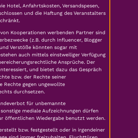
ie Hotel, Anfahrtskosten, Versandspesen,
chlossen und die Haftung des Veranstalters
chränkt.
 von Kooperationen werbenden Partner sind
erbezwecke (z.B. durch Influencer, Blogger
 und Verstöße könnten sogar mit
estehen auch mittels einstweiliger Verfügung
bereicherungsrechtliche Ansprüche. Der
interessiert, und bietet dazu das Gespräch
echte bzw. der Rechte seiner
ine Rechte gegen ungewollte
echts durchsetzen.
Landeverbot für unbemannte
r sonstige mediale Aufzeichnungen dürfen
 zur öffentlichen Wiedergabe benutzt werden.
tellt bzw. festgestellt oder in irgendeiner
ege sind immer freizuhalten, Fluchttüren