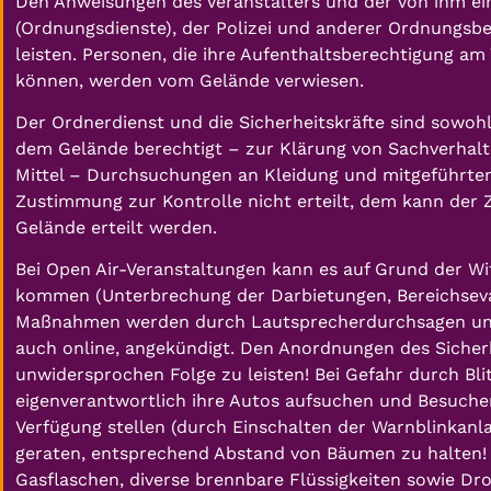
Den Anweisungen des Veranstalters und der von ihm ei
(Ordnungsdienste), der Polizei und anderer Ordnungsbe
leisten. Personen, die ihre Aufenthaltsberechtigung a
können, werden vom Gelände verwiesen.
Der Ordnerdienst und die Sicherheitskräfte sind sowohl
dem Gelände berechtigt – zur Klärung von Sachverhalt
Mittel – Durchsuchungen an Kleidung und mitgeführt
Zustimmung zur Kontrolle nicht erteilt, dem kann der 
Gelände erteilt werden.
Bei Open Air-Veranstaltungen kann es auf Grund der 
kommen (Unterbrechung der Darbietungen, Bereichsevak
Maßnahmen werden durch Lautsprecherdurchsagen und d
auch online, angekündigt. Den Anordnungen des Sicherhe
unwidersprochen Folge zu leisten! Bei Gefahr durch Bli
eigenverantwortlich ihre Autos aufsuchen und Besucher
Verfügung stellen (durch Einschalten der Warnblinkanla
geraten, entsprechend Abstand von Bäumen zu halten! 
Gasflaschen, diverse brennbare Flüssigkeiten sowie D