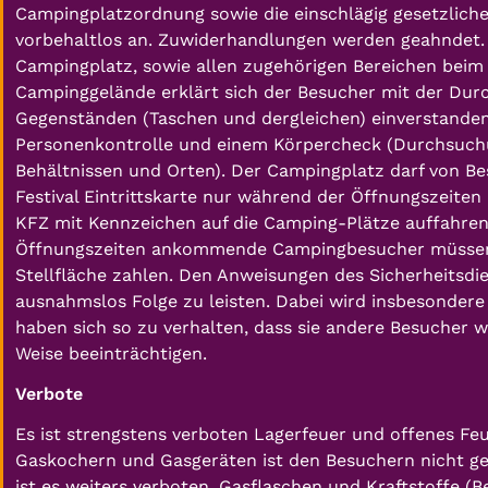
Campingplatzordnung sowie die einschlägig gesetzlic
vorbehaltlos an. Zuwiderhandlungen werden geahndet. 
Campingplatz, sowie allen zugehörigen Bereichen beim 
Campinggelände erklärt sich der Besucher mit der D
Gegenständen (Taschen und dergleichen) einverstanden
Personenkontrolle und einem Körpercheck (Durchsuch
Behältnissen und Orten). Der Campingplatz darf von Be
Festival Eintrittskarte nur während der Öffnungszeite
KFZ mit Kennzeichen auf die Camping-Plätze auffahren 
Öffnungszeiten ankommende Campingbesucher müssen 
Stellfläche zahlen. Den Anweisungen des Sicherheitsdi
ausnahmslos Folge zu leisten. Dabei wird insbesondere
haben sich so zu verhalten, dass sie andere Besucher w
Weise beeinträchtigen.
Verbote
Es ist strengstens verboten Lagerfeuer und offenes Fe
Gaskochern und Gasgeräten ist den Besuchern nicht ge
ist es weiters verboten, Gasflaschen und Kraftstoffe (Be