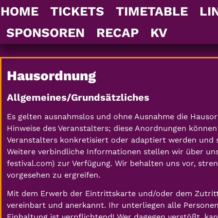
HOME
TICKETS
TIMETABLE
LI
SPONSOREN
RECAP
KV
Hausordnung
Allgemeines/Grundsätzliches
Es gelten ausnahmslos und ohne Ausnahme die Hausord
Hinweise des Veranstalters; diese Anordnungen können
Veranstalters konkretisiert oder adaptiert werden und
Weitere verbindliche Informationen stellen wir über 
festival.com) zur Verfügung. Wir behalten uns vor, str
vorgesehen zu ergreifen.
Mit dem Erwerb der Eintrittskarte und/oder dem Zutri
vereinbart und anerkannt. Ihr unterliegen alle Persone
Einhaltung ist verpflichtend! Wer dagegen verstößt, k