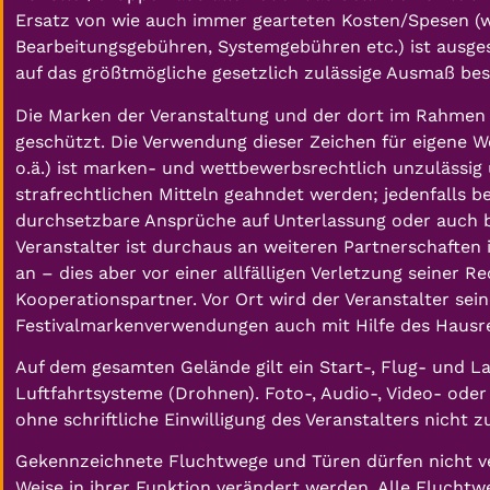
Ersatz von wie auch immer gearteten Kosten/Spesen (w
Bearbeitungsgebühren, Systemgebühren etc.) ist ausges
auf das größtmögliche gesetzlich zulässige Ausmaß bes
Die Marken der Veranstaltung und der dort im Rahmen
geschützt. Die Verwendung dieser Zeichen für eigene W
o.ä.) ist marken- und wettbewerbsrechtlich unzulässig
strafrechtlichen Mitteln geahndet werden; jedenfalls b
durchsetzbare Ansprüche auf Unterlassung oder auch 
Veranstalter ist durchaus an weiteren Partnerschaften 
an – dies aber vor einer allfälligen Verletzung seiner R
Kooperationspartner. Vor Ort wird der Veranstalter se
Festivalmarkenverwendungen auch mit Hilfe des Hausr
Auf dem gesamten Gelände gilt ein Start-, Flug- und 
Luftfahrtsysteme (Drohnen). Foto-, Audio-, Video- ode
ohne schriftliche Einwilligung des Veranstalters nicht
Gekennzeichnete Fluchtwege und Türen dürfen nicht vers
Weise in ihrer Funktion verändert werden. Alle Fluchtw