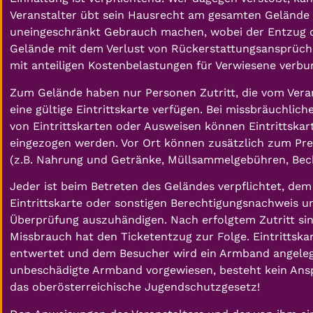
Veranstalter übt sein Hausrecht am gesamten Gelände 
uneingeschränkt Gebrauch machen, wobei der Entzug de
Gelände mit dem Verlust von Rückerstattungsansprüch
mit anteiligen Kostenbelastungen für Verwiesene verbun
Zum Gelände haben nur Personen Zutritt, die vom Veran
eine gültige Eintrittskarte verfügen. Bei missbräuchli
von Eintrittskarten oder Ausweisen können Eintrittskar
eingezogen werden. Vor Ort können zusätzlich zum Prei
(z.B. Nahrung und Getränke, Müllsammelgebühren, Bech
Jeder ist beim Betreten des Geländes verpflichtet, dem
Eintrittskarte oder sonstigen Berechtigungsnachweis u
Überprüfung auszuhändigen. Nach erfolgtem Zutritt sin
Missbrauch hat den Ticketentzug zur Folge. Eintrittsk
entwertet und dem Besucher wird ein Armband angelegt.
unbeschädigte Armband vorgewiesen, besteht kein Anspru
das oberösterreichische Jugendschutzgesetz!